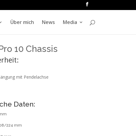
Über mich
News
Media
Pro 10 Chassis
rheit:
hängung mit Pendelachse
che Daten:
 mm
 208/224 mm