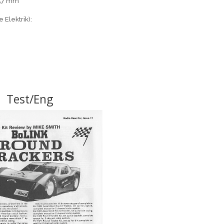
57 mm
e Elektrik):
Test/Eng