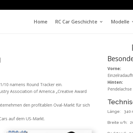
Home
RC Car Geschichte
Modelle
Besonde
I
Vorne:
Einzelradauf
Hinten:
 1/10 namens Round Tracker ein.
Pendelachse
try Association of America „Creative Award
Technis
nternehmen den profitablen Oval-Markt für sich
Länge
: 340
C-Cars auf dem US-Markt.
Breite v/h: